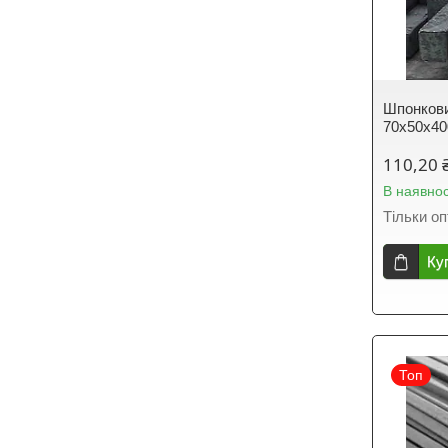
Шпонкови
70х50х40
110,20 
В наявнос
Тільки о
Ку
Топ