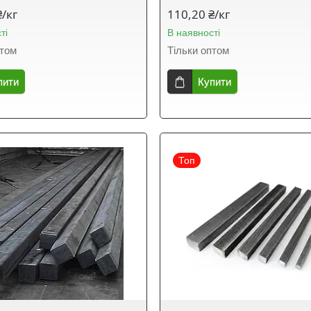
₴/кг
110,20 ₴/кг
ті
В наявності
птом
Тільки оптом
пити
Купити
Топ