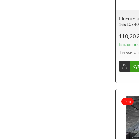
Шпонкови
16х10х40
110,20 
В наявнос
Тільки о
Ку
Топ