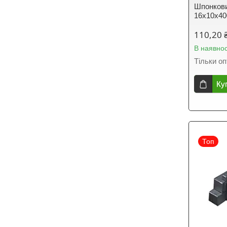
Шпонкови
16х10х40
110,20 
В наявнос
Тільки о
Ку
Топ