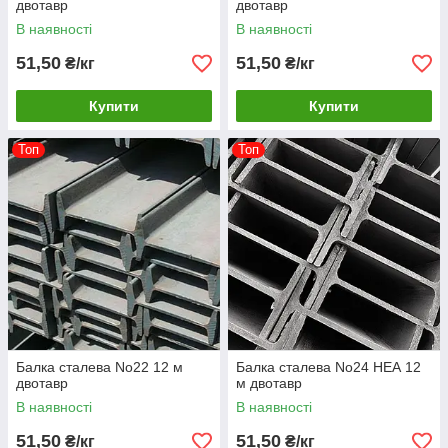
двотавр
двотавр
В наявності
В наявності
51,50
51,50
₴/кг
₴/кг
Купити
Купити
Топ
Топ
Балка сталева No22 12 м
Балка сталева No24 НЕА 12
двотавр
м двотавр
В наявності
В наявності
51,50
51,50
₴/кг
₴/кг