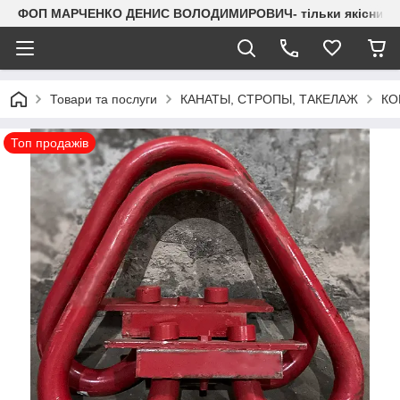
ФОП МАРЧЕНКО ДЕНИС ВОЛОДИМИРОВИЧ- тільки якісний мета
Товари та послуги
КАНАТЫ, СТРОПЫ, ТАКЕЛАЖ
КО
Топ продажів