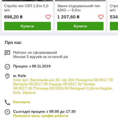
Строба тип СКП 1,6тн 5,0
Звено-з'єднувальний тип
Стро
м/п
А343 — 8,0тн
м/п
698,20
1 207,60
534
₴
₴
Купити
Купити
Про нас
Рейтинг не сформований
Менше 5 відгуків за останній рік
Працює з 08.11.2019
м. Київ
Київ, вул. Васильківська 30, оф 204 Понеділок 08:0017:30
Вівторок 08:0017:30 Середа 08:0017:30 Четвер
08:0017:30 П'ятниця 08:0016:00 Вихідний Субота Неділя,
Київ, Україна
Контакти
Сьогодні працює з 08:00 до 17:30
Показати весь графік роботи