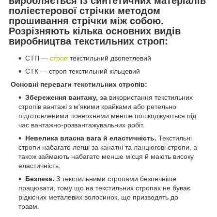
виробляється із синтетичних матеріалів
поліестерової стрічки методом
прошивання стрічки між собою.
Розрізняють кілька основних видів
виробництва текстильних строп
:
СТП —
строп
текстильний двопетлевий
СТК — строп текстильний кільцевий
Основні переваги текстильних стропів:
Збереження вантажу, за
використання текстильних
стропів вантажі з м'якими крайками або ретельно
підготовленими поверхнями менше пошкоджуються під
час вантажно-розвантажувальних робіт.
Невелика власна вага й еластичність.
Текстильні
стропи набагато легші за канатні та ланцюгові стропи, а
також займають набагато менше місця й мають високу
еластичність.
Безпека.
З текстильними стропами безпечніше
працювати, тому що на текстильних стропах не буває
рідкісних металевих волосинок, що призводять до
травм.