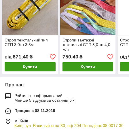
Строп текстильний тип
Стропи вантажні
Стро
СТП 3,0тн 3,5м
текстильні СТП 3,0 тн 4,0
СТП 
м/п
671,40
750,40
від
₴
₴
від
Купити
Купити
Про нас
Рейтинг не сформований
Менше 5 відгуків за останній рік
Працює з 08.11.2019
м. Київ
Київ, вул. Васильківська 30, оф 204 Понеділок 08:0017:30