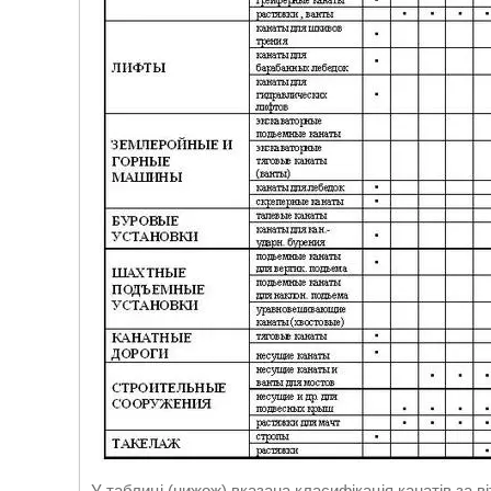
У таблиці (нижож) вказана класифікація канатів за