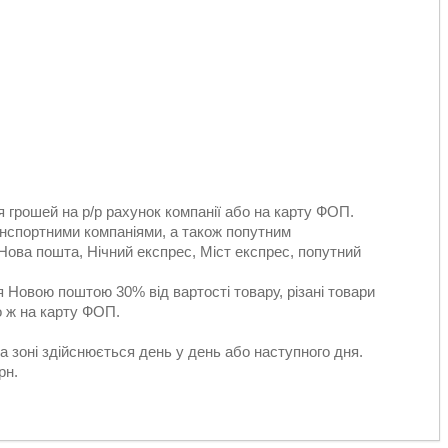
 грошей на р/р рахунок компанії або на карту ФОП.
нспортними компаніями, а також попутним
 Нова пошта, Нічний експрес, Міст експрес, попутний
Новою поштою 30% від вартості товару, різані товари
о ж на карту ФОП.
а зоні здійснюється день у день або наступного дня.
рн.