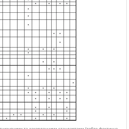
 вітчизняними та закордонними стандартами (тобто фактична