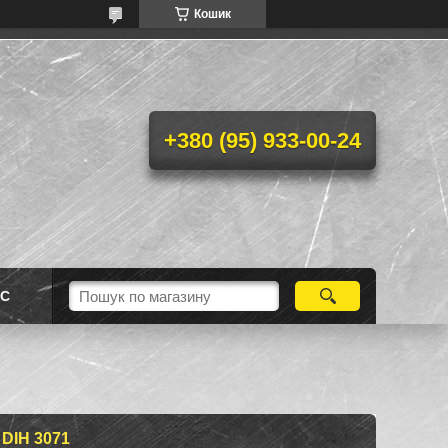
Кошик
+380 (95) 933-00-24
АС
DІН 3071