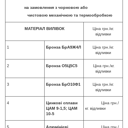
на замовлення з чорновою або
чистовою механічною та термообробкою
МАТЕРІАЛ ВИЛІВОК
Ціна грн./кг.
відливки
1
Бронза БрА9Ж4Л
Ціна грн./кг.
відливки
2
Бронза О5Ц5С5
Ціна грн./кг.
відливки
3
Бронза БрО10Ф1
Ціна грн./кг.
відливки
4
Цинкові сплави
Ціна грн./
ЦАМ 9-1,5; ЦАМ
кг. відливки
10-5
5
Алюмінієві
Ціна грн./