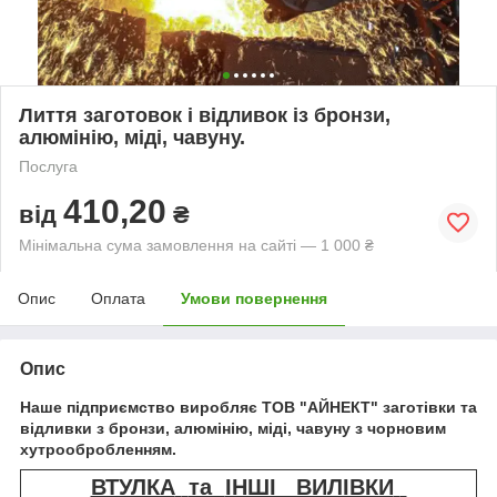
Лиття заготовок і відливок із бронзи,
алюмінію, міді, чавуну.
Послуга
410,20
від
₴
Мінімальна сума замовлення на сайті — 1 000 ₴
Опис
Оплата
Умови повернення
Опис
Наше підприємство виробляє ТОВ "АЙНЕКТ" заготівки та
відливки з бронзи, алюмінію, міді, чавуну з чорновим
хутрообробленням.
ВТУЛКА
та
ІНШІ ВИЛІВКИ