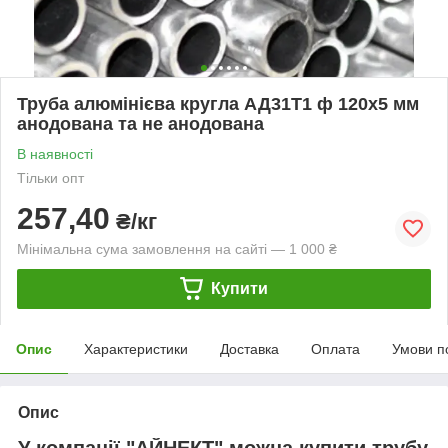
Труба алюмінієва кругла АД31Т1 ф 120х5 мм
анодована та не анодована
В наявності
Тільки опт
257,40
₴/кг
Мінімальна сума замовлення на сайті — 1 000 ₴
Купити
Опис
Характеристики
Доставка
Оплата
Умови п
Опис
У компанії "АЙНЕКТ" можна купити трубу