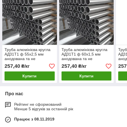
Труба алюмінієва кругла
Труба алюмінієва кругла
Труб
АД31Т1 ф 55х2,5 мм
АД31Т1 ф 60х1,5 мм
АД31
анодована та не
анодована та не
анод
анодована
анодована
ано
257,40
257,40
257
₴/кг
₴/кг
Купити
Купити
Про нас
Рейтинг не сформований
Менше 5 відгуків за останній рік
Працює з 08.11.2019