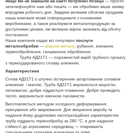
Якщо Ви не знайшли на сайті потрібної позиції
— просто
зателефонуйте нам або пишіть — ми обробимо ваше заявку
впродовж робочого дня. Завдяки великим обсягам продажів
наша компанія може співпрацювати з основними
виробниками, а також реалізувати металопородукцію за
доступними цінами, які великою мірою залежать від обсягу
постачання.
Наша компанія надає всі популярні
послуги
металообробки
—
різання металу
, рубання, згинання,
термооброблення, гальванічне оброблення.
Труба АД31Т1 — порожнистий виріб трубного прокату
з термоударованого сплаву алюмінію.
Характеристики
Сплав АД31Т1 є штучно зістареним загартованим сплавом
алюмінію і магнію. Труба АД31Т1 вирізняється міцністю,
легковагою, добре піддається плаванню. Добре проводить
тепло, вирізняється хімічною пасивністю.
Виготовляється методом холодного деформування,
пресування або зварювання. Для зміцнення виробу та
надання йому додаткових експлуатаційних характеристик
трубу піддають термообробці за 280 °C, а для надання
стійкості до агресивних середовищ — покривають
спеціальними складами зсередини та зовні.