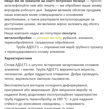
Якщо Ви не знайшли на сайті потрібної позиції
— просто
зателефонуйте нам або пишіть — ми обробимо ваше заявку
впродовж робочого дня. Завдяки великим обсягам продажів
наша компанія може співпрацювати з основними
виробниками, а також реалізувати металопородукцію за
доступними цінами, які великою мірою залежать від обсягу
постачання.
Наша компанія надає всі популярні
послуги
металообробки
—
різання металу
, рубання, згинання,
термооброблення, гальванічне оброблення.
Труба АД31Т1 — порожнистий виріб трубного прокату
з термоударованого сплаву алюмінію.
Характеристики
Сплав АД31Т1 є штучно зістареним загартованим сплавом
алюмінію і магнію. Труба АД31Т1 вирізняється міцністю,
легковагою, добре піддається плаванню. Добре проводить
тепло, вирізняється хімічною пасивністю.
Виготовляється методом холодного деформування,
пресування або зварювання. Для зміцнення виробу та
надання йому додаткових експлуатаційних характеристик
трубу піддають термообробці за 280 °C, а для надання
стійкості до агресивних середовищ — покривають
спеціальними складами зсередини та зовні.