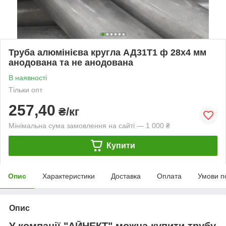
Труба алюмінієва кругла АД31Т1 ф 28х4 мм
анодована та не анодована
В наявності
Тільки опт
257,40
₴/кг
Мінімальна сума замовлення на сайті — 1 000 ₴
Купити
Опис
Характеристики
Доставка
Оплата
Умови п
Опис
У компанії "АЙНЕКТ" можна купити трубу