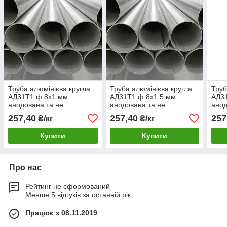
Труба алюмінієва кругла
Труба алюмінієва кругла
Труб
АД31Т1 ф 8х1 мм
АД31Т1 ф 8х1,5 мм
АД3
анодована та не
анодована та не
анод
анодована
анодована
ано
257,40
257,40
257
₴/кг
₴/кг
Купити
Купити
Про нас
Рейтинг не сформований
Менше 5 відгуків за останній рік
Працює з 08.11.2019