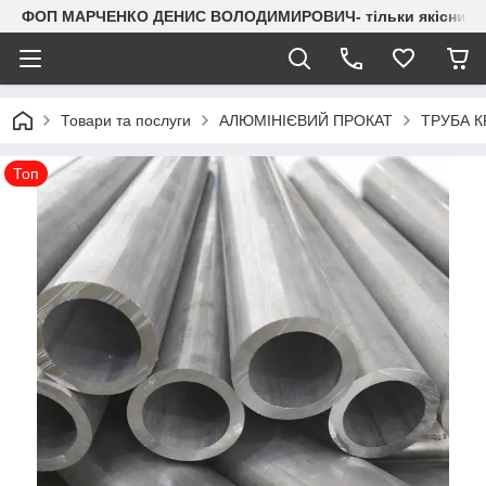
ФОП МАРЧЕНКО ДЕНИС ВОЛОДИМИРОВИЧ- тільки якісний мета
Товари та послуги
АЛЮМІНІЄВИЙ ПРОКАТ
ТРУБА К
Топ