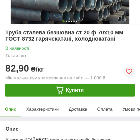
Труба сталева безшовна ст 20 ф 70х10 мм
ГОСТ 8732 гарячекатані, холоднокатані
В наявності
Тільки опт
82,90
₴/кг
Мінімальна сума замовлення на сайті — 1 000 ₴
Купити
Опис
Характеристики
Доставка
Оплата
Умови п
Опис
У компанії "АЙНЕКТ" можна купити трубу безшовну