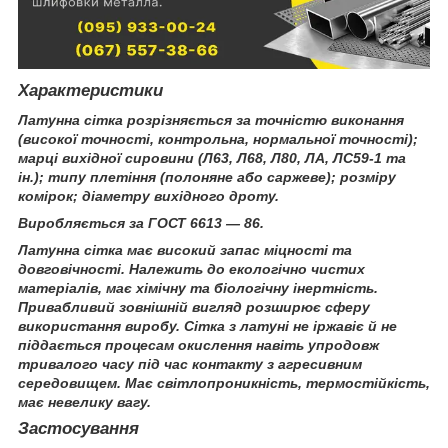
Характеристики
Латунна сітка розрізняється за точністю виконання
(високої точності, контрольна, нормальної точності);
марці вихідної сировини (Л63, Л68, Л80, ЛА, ЛС59-1 та
ін.); типу плетіння (полоняне або саржеве); розміру
комірок; діаметру вихідного дроту.
Виробляється за ГОСТ 6613 — 86.
Латунна сітка має високий запас міцності та
довговічності. Належить до екологічно чистих
матеріалів, має хімічну та біологічну інертність.
Привабливий зовнішній вигляд розширює сферу
використання виробу. Сітка з латуні не іржавіє й не
піддається процесам окислення навіть упродовж
тривалого часу під час контакту з агресивним
середовищем. Має світлопроникність, термостійкість,
має невелику вагу.
Застосування