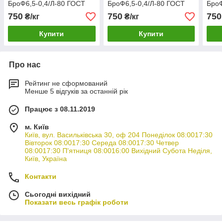
БроФ6,5-0,4/Л-80 ГОСТ
БроФ6,5-0,4/Л-80 ГОСТ
БроФ
6613-86
6613-86
6613
750
750
750
₴/кг
₴/кг
Купити
Купити
Про нас
Рейтинг не сформований
Менше 5 відгуків за останній рік
Працює з 08.11.2019
м. Київ
Київ, вул. Васильківська 30, оф 204 Понеділок 08:0017:30
Вівторок 08:0017:30 Середа 08:0017:30 Четвер
08:0017:30 П'ятниця 08:0016:00 Вихідний Субота Неділя,
Київ, Україна
Контакти
Сьогодні вихідний
Показати весь графік роботи