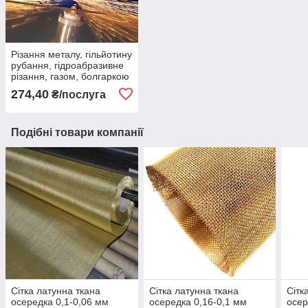
Різання металу, гільйотину
рубання, гідроабразивне
різання, газом, болгаркою
274,40
₴/послуга
Подібні товари компанії
Сітка латунна ткана
Сітка латунна ткана
Сітк
осередка 0,1-0,06 мм
осередка 0,16-0,1 мм
осер