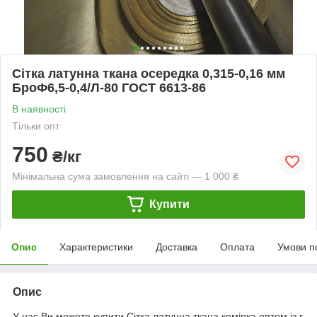
Сітка латунна ткана осередка 0,315-0,16 мм
БроФ6,5-0,4/Л-80 ГОСТ 6613-86
В наявності
Тільки опт
750
₴/кг
Мінімальна сума замовлення на сайті — 1 000 ₴
Купити
Опис
Характеристики
Доставка
Оплата
Умови п
Опис
У нас Ви можете купити Сітка латунна ткана комірка оптом із г.