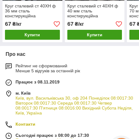
Круг сталевий ст 40ХН ф
Круг сталевий ст 40ХН ф
Круг
36 мм сталь
40 мм сталь
70 м
констирукційна
констирукційна
конс
67
67
67
₴/кг
₴/кг
₴
Купити
Купити
Про нас
Рейтинг не сформований
Менше 5 відгуків за останній рік
Працює з 08.11.2019
м. Київ
Київ, вул. Васильківська 30, оф 204 Понеділок 08:0017:30
Вівторок 08:0017:30 Середа 08:0017:30 Четвер
08:0017:30 П'ятниця 08:0016:00 Вихідний Субота Неділя,
Київ, Україна
Контакти
Сьогодні працює з 08:00 до 17:30