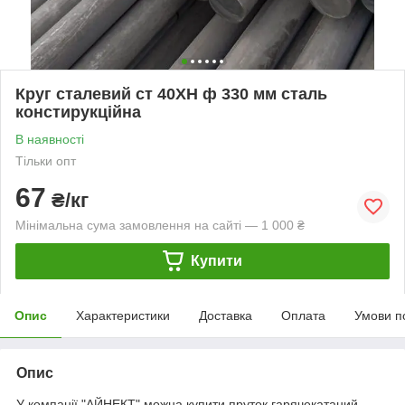
Круг сталевий ст 40ХН ф 330 мм сталь
констирукційна
В наявності
Тільки опт
67
₴/кг
Мінімальна сума замовлення на сайті — 1 000 ₴
Купити
Опис
Характеристики
Доставка
Оплата
Умови п
Опис
У компанії "АЙНЕКТ" можна купити пруток гарячекатаний