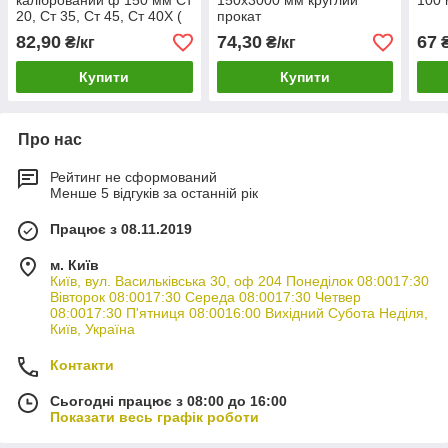
калібрований ф 150 мм Ст
150х3000 мм круглий
100
20, Ст 35, Ст 45, Ст 40Х (
прокат
h9, h11 )
82,90
74,30
67
₴/кг
₴/кг
₴
Купити
Купити
Про нас
Рейтинг не сформований
Менше 5 відгуків за останній рік
Працює з 08.11.2019
м. Київ
Київ, вул. Васильківська 30, оф 204 Понеділок 08:0017:30
Вівторок 08:0017:30 Середа 08:0017:30 Четвер
08:0017:30 П'ятниця 08:0016:00 Вихідний Субота Неділя,
Київ, Україна
Контакти
Сьогодні працює з 08:00 до 16:00
Показати весь графік роботи