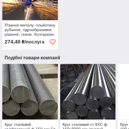
Різання металу, гільйотину
рубання, гідроабразивне
різання, газом, болгаркою
274,40
₴/послуга
Подібні товари компанії
Круг сталевий
Круг сталевий ст 9ХС ф
Круг