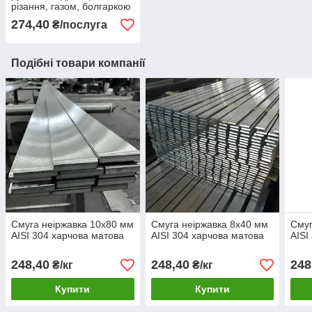
різання, газом, болгаркою
274,40
₴/послуга
Подібні товари компанії
Смуга неіржавка 10х80 мм
Смуга неіржавка 8х40 мм
Смуг
AISI 304 харчова матова
AISI 304 харчова матова
AISI
248,40
248,40
248
₴/кг
₴/кг
Купити
Купити