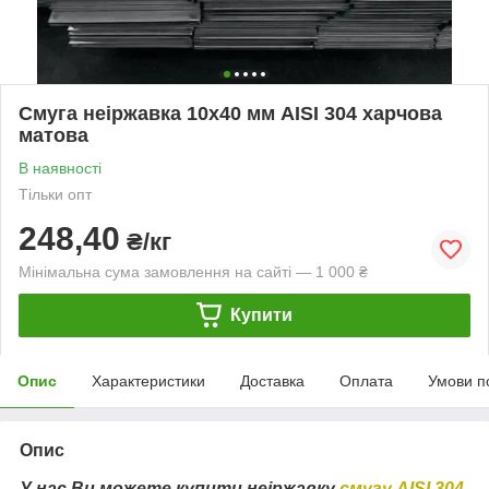
Смуга неіржавка 10х40 мм AISI 304 харчова
матова
В наявності
Тільки опт
248,40
₴/кг
Мінімальна сума замовлення на сайті — 1 000 ₴
Купити
Опис
Характеристики
Доставка
Оплата
Умови п
Опис
У нас Ви можете купити неіржавку
смугу AISI 304