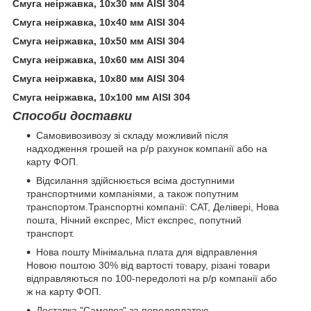
Смуга неіржавка, 10х30 мм AISI 304
Смуга неіржавка, 10х40 мм AISI 304
Смуга неіржавка, 10х50 мм AISI 304
Смуга неіржавка, 10х60 мм AISI 304
Смуга неіржавка, 10х80 мм AISI 304
Смуга неіржавка, 10х100 мм AISI 304
Способи доставки
Самовивозивозу зі складу можливий після
надходження грошей на р/р рахунок компанії або на
карту ФОП.
Відсилання здійснюється всіма доступними
транспортними компаніями, а також попутним
транспортом.Транспортні компанії: САТ, Делівері, Нова
пошта, Нічний експрес, Міст експрес, попутний
транспорт.
Нова пошту Мінімальна плата для відправлення
Новою поштою 30% від вартості товару, різані товари
відправляються по 100-передолоті на р/р компанії або
ж на карту ФОП.
Доставка "Самовоз" за передоплатою.