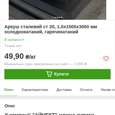
Аркуш сталевий ст 20, 1.0х1500х3000 мм
холоднокатаний, гарячекатаний
В наявності
Тільки опт
49,90
₴/кг
Мінімальна сума замовлення на сайті — 1 000 ₴
Купити
Опис
Характеристики
Доставка
Оплата
Умови п
Опис
У компанії "АЙНЕКТ" можна купити