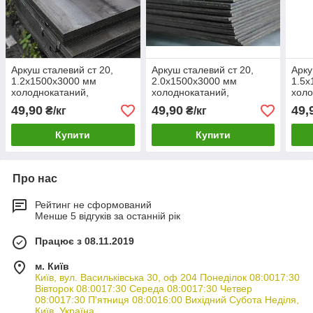
Аркуш сталевий ст 20,
Аркуш сталевий ст 20,
Арку
1.2х1500х3000 мм
2.0х1500х3000 мм
1.5х
холоднокатаний,
холоднокатаний,
холо
гарячекатаний
гарячекатаний
гаря
49,90
49,90
49,
₴/кг
₴/кг
Купити
Купити
Про нас
Рейтинг не сформований
Менше 5 відгуків за останній рік
Працює з 08.11.2019
м. Київ
Київ, вул. Васильківська 30, оф 204 Понеділок 08:0017:30
Вівторок 08:0017:30 Середа 08:0017:30 Четвер
08:0017:30 П'ятниця 08:0016:00 Вихідний Субота Неділя,
Київ, Україна