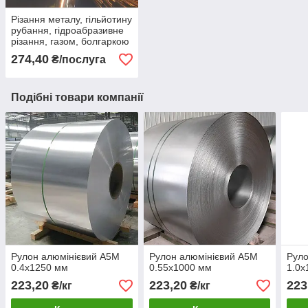
Різання металу, гільйотину
рубання, гідроабразивне
різання, газом, болгаркою
274,40
₴/послуга
Подібні товари компанії
Рулон алюмінієвий А5М
Рулон алюмінієвий А5М
Руло
0.4х1250 мм
0.55х1000 мм
1.0х
223,20
223,20
223
₴/кг
₴/кг