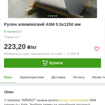
Рулон алюмінієвий А5М 0.5х1250 мм
В наявності
Тільки опт
223,20
₴/кг
Мінімальна сума замовлення на сайті — 1 000 ₴
Купити
Опис
Характеристики
Доставка
Оплата
Умови п
Опис
У компанії "АЙНЕКТ" можна купити
рулон алюмінієвий
А5М
гуртом із г. Київ. Зробити заявку на придбання продукції,