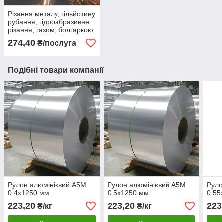
Різання металу, гільйотину
рубання, гідроабразивне
різання, газом, болгаркою
274,40
₴/послуга
Подібні товари компанії
Рулон алюмінієвий А5М
Рулон алюмінієвий А5М
Руло
0.4х1250 мм
0.5х1250 мм
0.55
223,20
223,20
223
₴/кг
₴/кг