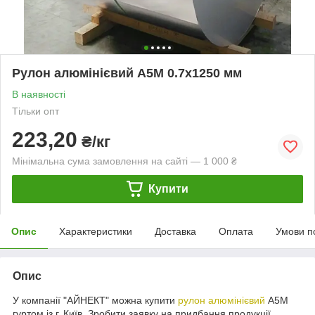
Рулон алюмінієвий А5М 0.7х1250 мм
В наявності
Тільки опт
223,20
₴/кг
Мінімальна сума замовлення на сайті — 1 000 ₴
Купити
Опис
Характеристики
Доставка
Оплата
Умови п
Опис
У компанії "АЙНЕКТ" можна купити
рулон алюмінієвий
А5М
гуртом із г. Київ. Зробити заявку на придбання продукції,