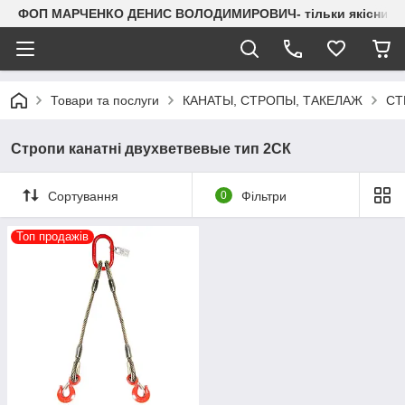
ФОП МАРЧЕНКО ДЕНИС ВОЛОДИМИРОВИЧ- тільки якісний мета
Товари та послуги
КАНАТЫ, СТРОПЫ, ТАКЕЛАЖ
СТ
Стропи канатні двухветвевые тип 2СК
Сортування
0
Фільтри
Топ продажів