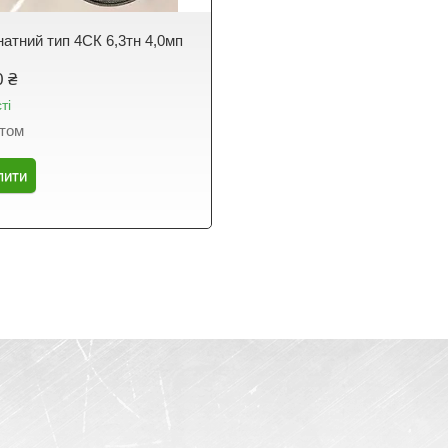
натний тип 4СК 6,3тн 4,0мп
0 ₴
ті
птом
пити