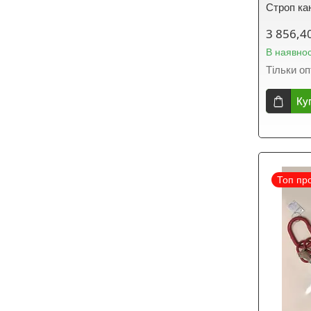
Строп ка
3 856,4
В наявнос
Тільки о
Ку
Топ пр