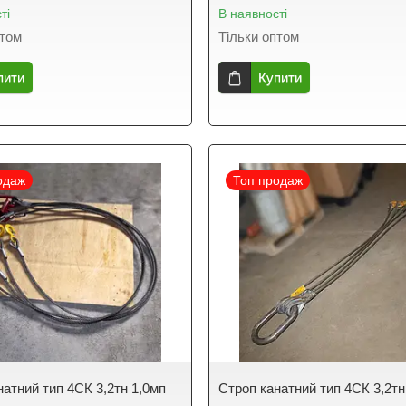
ті
В наявності
птом
Тільки оптом
пити
Купити
одаж
Топ продаж
натний тип 4СК 3,2тн 1,0мп
Строп канатний тип 4СК 3,2тн