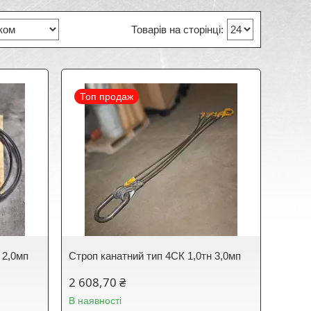
Топ продаж
 2,0мп
Строп канатний тип 4СК 1,0тн 3,0мп
2 608,70 ₴
В наявності