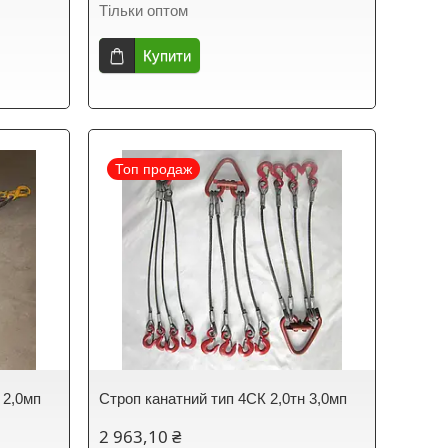
Тільки оптом
Купити
Топ продаж
 2,0мп
Строп канатний тип 4СК 2,0тн 3,0мп
2 963,10 ₴