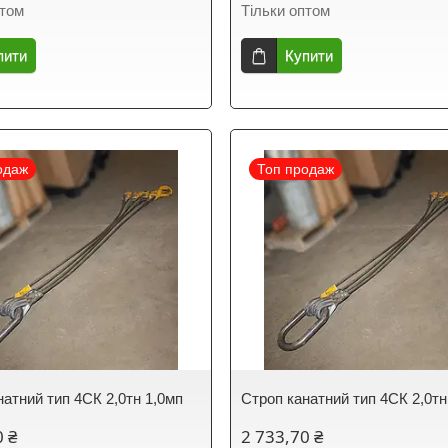
птом
Тільки оптом
пити
Купити
одаж
Топ продаж
натний тип 4СК 2,0тн 1,0мп
Строп канатний тип 4СК 2,0тн
0 ₴
2 733,70 ₴