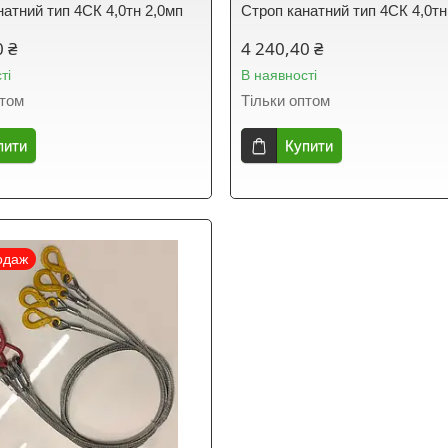
натний тип 4СК 4,0тн 2,0мп
Строп канатний тип 4СК 4,0тн
0 ₴
4 240,40 ₴
ті
В наявності
птом
Тільки оптом
пити
Купити
одаж