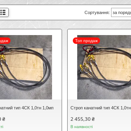
одаж
Топ продаж
натний тип 4СК 1,0тн 1,0мп
Строп канатний тип 4СК 1,0тн
0 ₴
2 455,30 ₴
ті
В наявності