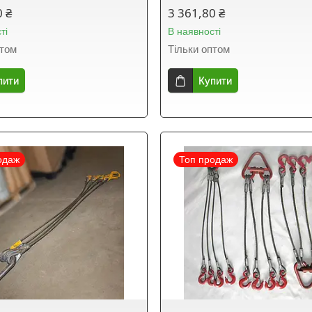
0 ₴
3 361,80 ₴
ті
В наявності
птом
Тільки оптом
пити
Купити
одаж
Топ продаж