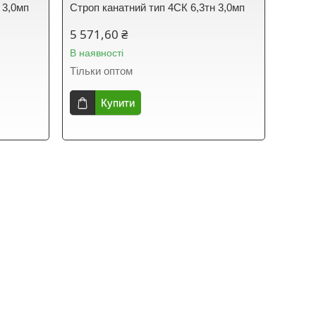
 3,0мп
Строп канатний тип 4СК 6,3тн 3,0мп
5 571,60 ₴
В наявності
Тільки оптом
Купити