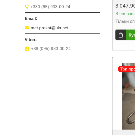
3 047,9
+380 (95) 933-00-24
В наявнос
Тільки о
met.prokat@ukr.net
Ку
+38 (095) 933-00-24
Топ пр