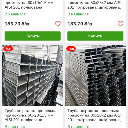
прямокутна 60х10х1.5 мм
прямокутна 50х25х2 мм AISI
AISI 201 полірована,
201 полірована, шліфована,
шліфована, матова
матова
В наявності
В наявності
183,70
183,70
₴/кг
₴/кг
Купити
Купити
Топ
Топ
Труба неіржавка профільна
Труба неіржавка профільна
прямокутна 60х20х1.5 мм
прямокутна 80х20х2 мм AISI
AISI 201 полірована,
201 полірована, шліфована,
шліфована, матова
матова
В наявності
В наявності