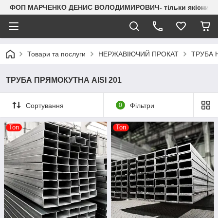
ФОП МАРЧЕНКО ДЕНИС ВОЛОДИМИРОВИЧ- тільки якісний мета
Товари та послуги
НЕРЖАВІЮЧИЙ ПРОКАТ
ТРУБА 
ТРУБА ПРЯМОКУТНА AISI 201
Сортування
0
Фільтри
Топ
Топ