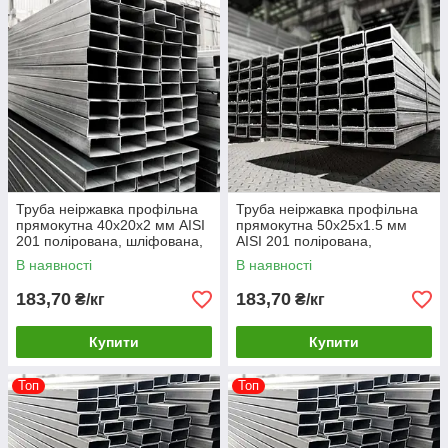
Труба неіржавка профільна
Труба неіржавка профільна
прямокутна 40х20х2 мм AISI
прямокутна 50х25х1.5 мм
201 полірована, шліфована,
AISI 201 полірована,
матова
шліфована, матова
В наявності
В наявності
183,70
183,70
₴/кг
₴/кг
Купити
Купити
Топ
Топ