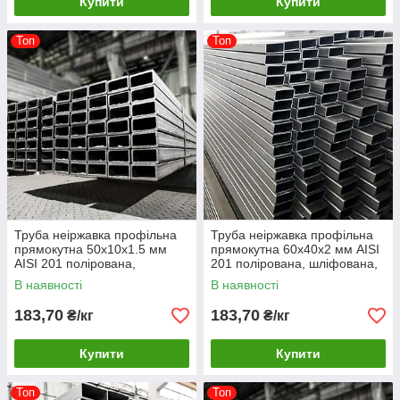
Купити
Купити
Топ
Топ
Труба неіржавка профільна
Труба неіржавка профільна
прямокутна 50х10х1.5 мм
прямокутна 60х40х2 мм AISI
AISI 201 полірована,
201 полірована, шліфована,
шліфована, матова
матова
В наявності
В наявності
183,70
183,70
₴/кг
₴/кг
Купити
Купити
Топ
Топ