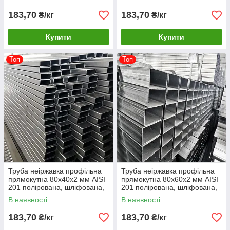
183,70
183,70
₴/кг
₴/кг
Купити
Купити
Топ
Топ
Труба неіржавка профільна
Труба неіржавка профільна
прямокутна 80х40х2 мм AISI
прямокутна 80х60х2 мм AISI
201 полірована, шліфована,
201 полірована, шліфована,
матова
матова
В наявності
В наявності
183,70
183,70
₴/кг
₴/кг