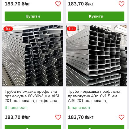
183,70
183,70
₴/кг
₴/кг
Купити
Купити
Топ
Топ
Труба неіржавка профільна
Труба неіржавка профільна
прямокутна 60х30х3 мм AISI
прямокутна 40х10х1.5 мм
201 полірована, шліфована,
AISI 201 полірована,
матова
шліфована, матова
В наявності
В наявності
183,70
183,70
₴/кг
₴/кг