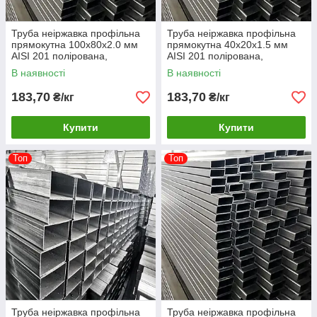
Труба неіржавка профільна
Труба неіржавка профільна
прямокутна 100х80х2.0 мм
прямокутна 40х20х1.5 мм
AISI 201 полірована,
AISI 201 полірована,
шліфована, матова
шліфована, матова
В наявності
В наявності
183,70
183,70
₴/кг
₴/кг
Купити
Купити
Топ
Топ
Труба неіржавка профільна
Труба неіржавка профільна