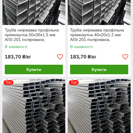
Труба неіржавка профільна
Труба неіржавка профільна
прямокутна 50х30х1.5 мм
прямокутна 40х20х1.2 мм
AISI 201 полірована,
AISI 201 полірована,
шліфована, матова
шліфована, матова
В наявності
В наявності
183,70
183,70
₴/кг
₴/кг
Купити
Купити
Топ
Топ