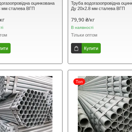
догазопровідна оцинкована
Труба водогазопровідна оцин
8 мм сталева ВГП
Ду 20х2.8 мм сталева ВГП
кг
79,90 ₴/кг
ті
В наявності
птом
Тільки оптом
пити
Купити
Топ