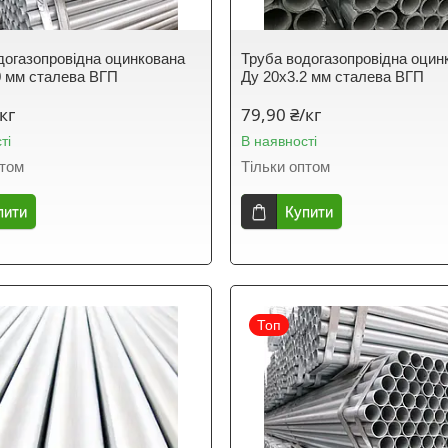
догазопровідна оцинкована
Труба водогазопровідна оцин
0 мм сталева ВГП
Ду 20х3.2 мм сталева ВГП
кг
79,90 ₴/кг
ті
В наявності
птом
Тільки оптом
пити
Купити
Топ