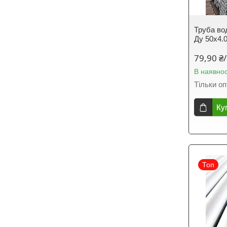
Труба во
Ду 50х4.
79,90 ₴/
В наявнос
Тільки о
Ку
Топ