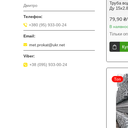
Труба во
Дмитро
Ду 15х2.
79,90 ₴/
+380 (95) 933-00-24
В наявнос
Тільки о
met.prokat@ukr.net
Ку
+38 (095) 933-00-24
Топ