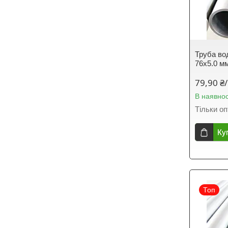
Труба во
76х5.0 м
79,90 ₴/
В наявнос
Тільки о
Ку
Топ