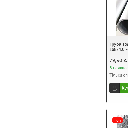
Труба во
168х4.0 
79,90 ₴/
В наявнос
Тільки о
Ку
Топ