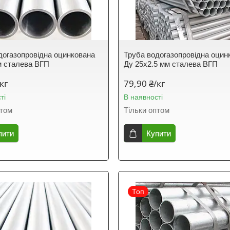
догазопровідна оцинкована
Труба водогазопровідна оцин
м сталева ВГП
Ду 25х2.5 мм сталева ВГП
кг
79,90 ₴/кг
ті
В наявності
птом
Тільки оптом
пити
Купити
Топ