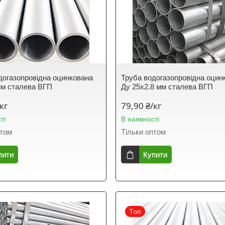
догазопровідна оцинкована
Труба водогазопровідна оцин
мм сталева ВГП
Ду 25х2.8 мм сталева ВГП
кг
79,90 ₴/кг
ті
В наявності
птом
Тільки оптом
пити
Купити
Топ