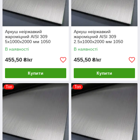
Аркуш неіржавкий
Аркуш неіржавкий
жароміцний AISI 309
жароміцний AISI 309
5х1000х2000 мм 1050
2.5х1000х2000 мм 1050
градусів
градусів
В наявності
В наявності
455,50
455,50
₴/кг
₴/кг
Купити
Купити
Топ
Топ