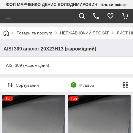
ФОП МАРЧЕНКО ДЕНИС ВОЛОДИМИРОВИЧ- тільки якісний мета
Товари та послуги
НЕРЖАВІЮЧИЙ ПРОКАТ
ЛИСТ НЕР
AISI 309 аналог 20Х23Н13 (жароміцний)
AISI 309 (жароміцний)
Сортування
0
Фільтри
Топ
Топ