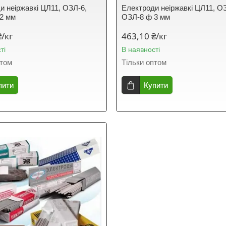
и неіржавкі ЦЛ11, ОЗЛ-6,
Електроди неіржавкі ЦЛ11, О
2 мм
ОЗЛ-8 ф 3 мм
₴/кг
463,10 ₴/кг
ті
В наявності
птом
Тільки оптом
пити
Купити