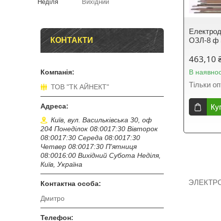
Неділя
Вихідний
Електрод
КОНТАКТИ
ОЗЛ-8 ф 
463,10 
В наявнос
Тільки о
ТОВ "ТК АЙНЕКТ"
Ку
Київ, вул. Васильківська 30, оф
204 Понеділок 08:0017:30 Вівторок
08:0017:30 Середа 08:0017:30
Четвер 08:0017:30 П'ятниця
08:0016:00 Вихідний Субота Неділя,
Київ, Україна
ЭЛЕКТР
Дмитро