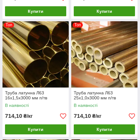
Купити
Купити
Топ
Топ
Труба латунна Л63
Труба латунна Л63
16х1,5х3000 мм п/тв
25х1,0х3000 мм п/тв
В наявності
В наявності
714,10
714,10
₴/кг
₴/кг
Купити
Купити